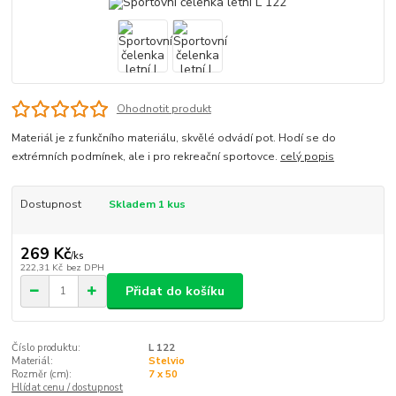
Ohodnotit produkt
Materiál je z funkčního materiálu, skvělé odvádí pot. Hodí se do
extrémních podmínek, ale i pro rekreační sportovce.
celý popis
Dostupnost
Skladem 1 kus
269 Kč
/
ks
222,31 Kč
bez DPH
Přidat do košíku
Číslo produktu:
L 122
Materiál:
Stelvio
Rozměr (cm):
7 x 50
Hlídat cenu / dostupnost