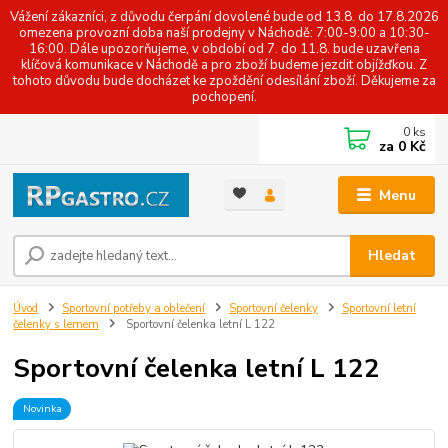
Vážení zákazníci, z důvodu čerpání dovolené bude od 13.8. do 17.8.2026
omezena provozní doba naší prodejny v Náchodě: 7:00-9:00 a 10:30-
16:00. Dále upozorňujeme, v období od 7. do 11.8. bude uzavřena
klíčová komunikace v Náchodě a pro zboží budeme jezdit objížďkou. Z
tohoto důvodu bude docházet ke zpoždění odesílání zboží. Děkujeme za
pochopení.
0
ks
za
0 Kč
Menu
Hledat
Úvod
Sportovní potřeby a oblečení
Sportovní čelenky
Sportovní letní
čelenky s lemem
Sportovní čelenka letní L 122
Sportovní čelenka letní L 122
Novinka